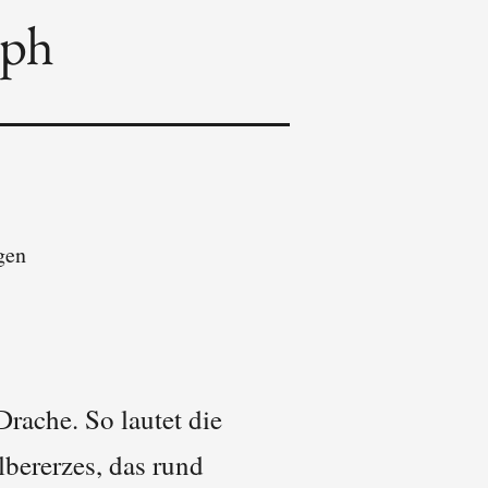
oph
gen
Drache. So lautet die
bererzes, das rund