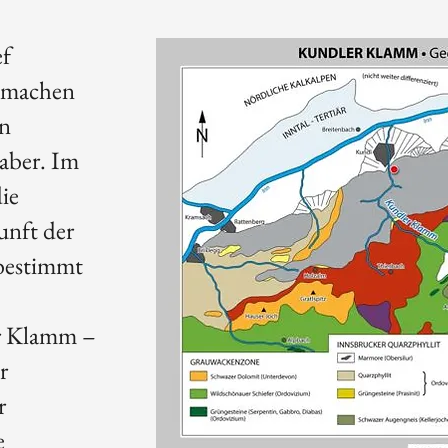
ef
t machen
en
aber. Im
ie
unft der
 bestimmt
r Klamm –
r
r
e