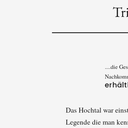
Tri
....die G
Nachkomme
erhält
Das Hochtal war einst
Legende die man kenn