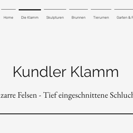
Home
Die Klamm
Skulpturen
Brunnen
Tierurnen
Garten & 
Kundler Klamm
izarre Felsen - Tief eingeschnittene Schluc