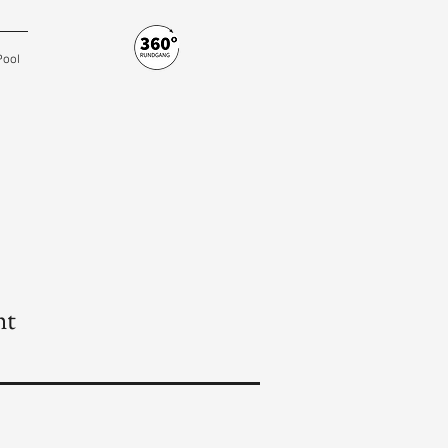
Pool
ht